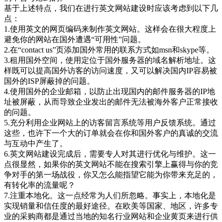
基于上述特点，我们在进行英文网站建设时应该考虑到以下几
点：
1.使用英文的网页编码来制作英文网站。这样会在很大程度上
避免你的网站在国外遭遇“可用性”问题。
2.在“contact us”页添加国外常用的联系方式如msn和skype等。
3.租用国外空间，使用定位于国外服务器的域名解析地址。这
样既可以提高国外访客的访问速度，又可以解决国内IP容易被
国外的ISP屏蔽掉的问题。
4.使用国外的企业邮箱，以防止出现国内的邮件服务器的IP地
址被屏蔽，从而导致企业发出的邮件无法被海外客户正常接收
的问题。
5.充分利用企业网站上的访客留言系统等用户反馈系统。通过
这些，也许下一个大的订单就会在你和国外客户的真诚的交流
与互动中产生了。
6.英文网站建设完成后，需要专人对其进行优化与维护。这一
点很显然，如果你的英文网站不能在搜索引擎上赢得与你的竞
争对手的第一场战役，你又怎么能指望它能为你带来充足的，
有转化率的流量呢？
7.注重本地化。这一点经常为人们所忽略。事实上，本地化是
实现销量和信任度的最好途径。在欧美等国家、地区，许多专
业的采购商都是通过当地的知名行业网站和企业黄页来进行供