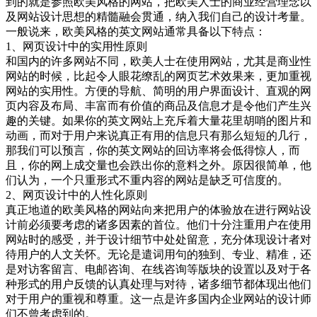
到的就是参照欧美风格的网站，把欧美人士的商业经营理念以
及网站设计思想的精髓融会贯通，纳入我们自己的设计考量。
一般说来，欧美风格的英文网站通常具备以下特点：
1、网页设计中的实用性原则
和国内的许多网站不同，欧美人士在使用网站，尤其是商业性
网站的时候，比起令人眼花缭乱的网页艺术效果来，更加重视
网站的实用性。方便的导航、简明的用户界面设计、直观的网
页内容及布局、丰富而有价值的商品及信息才是令他们产生兴
趣的关键。如果你的英文网站上充斥着大量花里胡哨的图片和
动画，而对于用户来说真正有用的信息只有那么短短的几行，
那我们可以预言，你的英文网站的回访率将会低得惊人，而
且，你的网上成交量也会跌出你的意料之外。原因很简单，他
们认为，一个只重形式不重内容的网站是缺乏可信度的。
2、网页设计中的人性化原则
真正地道的欧美风格的网站向来把用户的体验放在进行网站设
计前必须要考虑的诸多因素的首位。他们十分注重用户在使用
网站时的感受，并于设计细节中处处留意，充分体现设计者对
待用户的人文关怀。无论是遣词用句的独到、专业、精准，还
是对访客留言、电邮咨询、在线咨询等版块的设置以及对于各
种形式的用户反馈的认真处理与对待，诸多细节都体现出他们
对于用户的重视和尊重。这一点是许多国内企业网站的设计师
们不曾考虑到的。