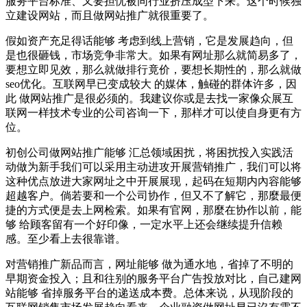
服务平台标准、又要担忧被同行业挤压成型下来。这个时候独
立建设网站，而且做网站推广就很重要了。
假如资产充足得话能够 考虑到线上营销，它是发展趋向，但
是也很砸钱，市场竞争非常大。如果有网址那么就简易多了，
要想立即见效，那么就做排行竟价，要想长期性的，那么就做
seo优化。互联网早已变成较大 的媒体，触碰的群体许多，因
此 做网站推广是很必须的。我建议你或是去找一家像众展互
联网一样技术专业的公司咨询一下，那样才可以使自身更有方
位。
初创公司做网站推广能够 汇总领域困扰，将困扰投入实践活
动做为新手我们可以采用主动进攻开展营销推广，我们可以将
这种优点放进大家网址之中开展展现，起码在短期内內容能够
超越客户。倘若要和一个公司协作，但又不了解它，那麼最便
捷的方式便是去上网检索。如果有官网，那麼在协作以前，能
够 给顾客留有一个好印像，一定水平上还会继续提升信赖
感。至少看上去很靠谱。
对营销推广新品而言，网址能够 做为通水地，省掉了不明的
早期资金投入；且和往别的服务平台广告投放对比，自己建网
站能够 省掉服务平台的递送成本费。总体来说，从现阶段的