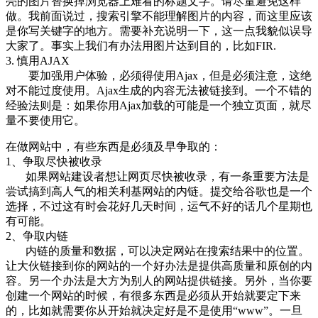
亮的图片替换掉浏览器上难看的标题文字。请尽量避免这样
做。我前面说过，搜索引擎不能理解图片的内容，而这里应该
是你写关键字的地方。需要补充说明一下，这一点我貌似误导
大家了。事实上我们有办法用图片达到目的，比如FIR.
3. 慎用AJAX
要加强用户体验，必须得使用Ajax，但是必须注意，这绝
对不能过度使用。Ajax生成的内容无法被链接到。一个不错的
经验法则是：如果你用Ajax加载的可能是一个独立页面，就尽
量不要使用它。
在做网站中，有些东西是必须及早争取的：
1、争取尽快被收录
如果网站建设者想让网页尽快被收录，有一条重要方法是
尝试搞到高人气的相关利基网站的内链。提交给谷歌也是一个
选择，不过这有时会花好几天时间，运气不好的话几个星期也
有可能。
2、争取内链
内链的质量和数据，可以决定网站在搜索结果中的位置。
让大伙链接到你的网站的一个好办法是提供高质量和原创的内
容。另一个办法是大方为别人的网站提供链接。另外，当你要
创建一个网站的时候，有很多东西是必须从开始就要定下来
的，比如就需要你从开始就决定好是不是使用“www”。一旦