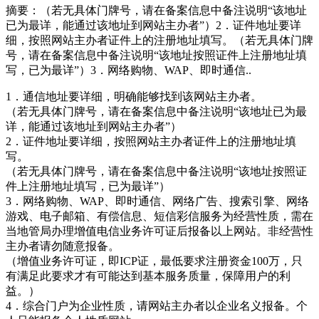
摘要：
（若无具体门牌号，请在备案信息中备注说明“该地址
已为最详，能通过该地址到网站主办者”）2．证件地址要详
细，按照网站主办者证件上的注册地址填写。（若无具体门牌
号，请在备案信息中备注说明“该地址按照证件上注册地址填
写，已为最详”）3．网络购物、WAP、即时通信..
1．通信地址要详细，明确能够找到该网站主办者。
（若无具体门牌号，请在备案信息中备注说明“该地址已为最
详，能通过该地址到网站主办者”）
2．证件地址要详细，按照网站主办者证件上的注册地址填
写。
（若无具体门牌号，请在备案信息中备注说明“该地址按照证
件上注册地址填写，已为最详”）
3．网络购物、WAP、即时通信、网络广告、搜索引擎、网络
游戏、电子邮箱、有偿信息、短信彩信服务为经营性质，需在
当地管局办理增值电信业务许可证后报备以上网站。非经营性
主办者请勿随意报备。
（增值业务许可证，即ICP证，最低要求注册资金100万，只
有满足此要求才有可能达到基本服务质量，保障用户的利
益。）
4．综合门户为企业性质，请网站主办者以企业名义报备。个